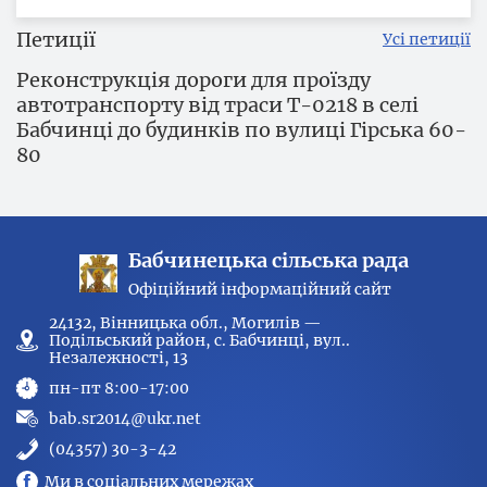
Петиції
Усі петиції
Реконструкція дороги для проїзду
автотранспорту від траси Т-0218 в селі
Бабчинці до будинків по вулиці Гірська 60-
80
Бабчинецька сільська рада
Офіційний інформаційний сайт
24132, Вінницька обл., Могилів —
Подільський район, с. Бабчинці, вул..
Незалежності, 13
пн-пт 8:00-17:00
bab.sr2014@ukr.net
(04357) 30-3-42
Ми в соціальних мережах