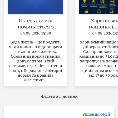
Якість життя
Харківськ
починається з
національ
безпечності питної
університ
05.08.2026 15:00
05.08.2026 13:
води
Повітряних
Вода питна – це продукт,
Харківський націо
продовжує вс
який повинен відповідати
університет Пові
кампанію 
гігієнічним вимогам.
Сил продовжує в
Основним нормативним
кампанію до 31.08.2
31.08.2026 р
документом, який
запрошує на навча
запрошує 
регламентує якість питної
надаємо можли
навчання
води, є Державні санітарні
цивільним особам
норми та правила
від 17 до 30 рок
«Гігієнічні…
Читати всі новини
Рішення сесій