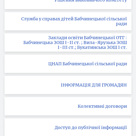
Служба у справах дітей Бабчинецької сільської
ради
Заклади освіти Бабчинецької ОТГ :
Бабчинецька ЗОШ І-ІІ ст. ; Вила-Ярузька ЗОШ
І-ІІІ ст.; Букатинська ЗОШ І ст.
ЦНАП Бабчинецької сільської ради
ІНФОРМАЦІЯ ДЛЯ ГРОМАДЯН
Колективні договори
Доступ до публічної інформації