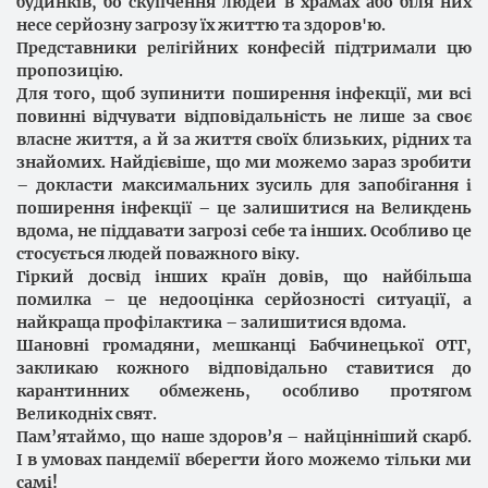
будинків, бо скупчення людей в храмах або біля них
несе серйозну загрозу їх життю та здоров'ю.
Представники релігійних конфесій підтримали цю
пропозицію.
Для того, щоб зупинити поширення інфекції, ми всі
повинні відчувати відповідальність не лише за своє
власне життя, а й за життя своїх близьких, рідних та
знайомих. Найдієвіше, що ми можемо зараз зробити
– докласти максимальних зусиль для запобігання і
поширення інфекції – це залишитися на Великдень
вдома, не піддавати загрозі себе та інших. Особливо це
стосується людей поважного віку.
Гіркий досвід інших країн довів, що найбільша
помилка – це недооцінка серйозності ситуації, а
найкраща профілактика – залишитися вдома.
Шановні громадяни, мешканці Бабчинецької ОТГ,
закликаю кожного відповідально ставитися до
карантинних обмежень, особливо протягом
Великодніх свят.
Пам’ятаймо, що наше здоров’я – найцінніший скарб.
І в умовах пандемії вберегти його можемо тільки ми
самі!