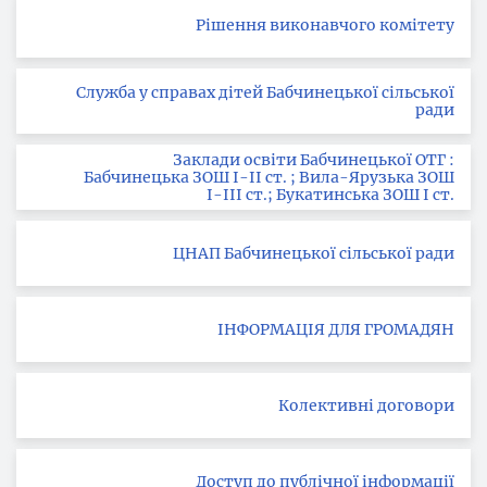
Рішення виконавчого комітету
Служба у справах дітей Бабчинецької сільської
ради
Заклади освіти Бабчинецької ОТГ :
Бабчинецька ЗОШ І-ІІ ст. ; Вила-Ярузька ЗОШ
І-ІІІ ст.; Букатинська ЗОШ І ст.
ЦНАП Бабчинецької сільської ради
ІНФОРМАЦІЯ ДЛЯ ГРОМАДЯН
Колективні договори
Доступ до публічної інформації