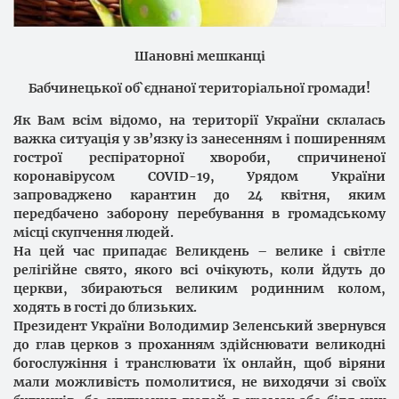
Шановні мешканці
Бабчинецької об`єднаної територіальної громади!
Як Вам всім відомо, на території України склалась
важка ситуація у зв’язку із занесенням і поширенням
гострої респіраторної хвороби, спричиненої
коронавірусом COVID-19, Урядом України
запроваджено карантин до 24 квітня, яким
передбачено заборону перебування в громадському
місці скупчення людей.
На цей час припадає Великдень – велике і світле
релігійне свято, якого всі очікують, коли йдуть до
церкви, збираються великим родинним колом,
ходять в гості до близьких.
Президент України Володимир Зеленський звернувся
до глав церков з проханням здійснювати великодні
богослужіння і транслювати їх онлайн, щоб віряни
мали можливість помолитися, не виходячи зі своїх