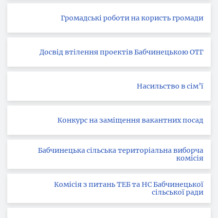
Громадські роботи на користь громади
Досвід втілення проектів Бабчинецькою ОТГ
Насильство в сім’ї
Конкурс на заміщення вакантних посад
Бабчинецька сільська територіальна виборча
комісія
Комісія з питань ТЕБ та НС Бабчинецької
сільської ради