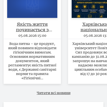
Якість життя
Харківськ
починається з
національ
безпечності питної
університ
05.08.2026 15:00
05.08.2026 13:
води
Повітряних
Вода питна – це продукт,
Харківський націо
продовжує вс
який повинен відповідати
університет Пові
кампанію 
гігієнічним вимогам.
Сил продовжує в
Основним нормативним
кампанію до 31.08.2
31.08.2026 р
документом, який
запрошує на навча
запрошує 
регламентує якість питної
надаємо можли
навчання
води, є Державні санітарні
цивільним особам
норми та правила
від 17 до 30 рок
«Гігієнічні…
Читати всі новини