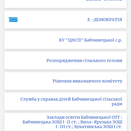
Е -ДЕМОКРАТІЯ
КУ "ЦНСП" Бабчинецької с.р.
Розпорядження сільського голови
Рішення виконавчого комітету
Служба у справах дітей Бабчинецької сільської
ради
Заклади освіти Бабчинецької ОТГ :
Бабчинецька ЗОШ І-ІІ ст. ; Вила-Ярузька ЗОШ
І-ІІІ ст.; Букатинська ЗОШ І ст.