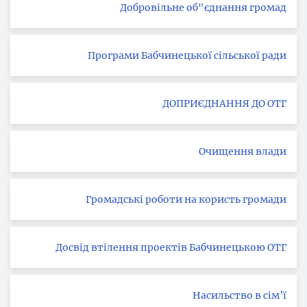
Добровільне об"єднання громад
Програми Бабчинецької сільської ради
ДОПРИЄДНАННЯ ДО ОТГ
Очищення влади
Громадські роботи на користь громади
Досвід втілення проектів Бабчинецькою ОТГ
Насильство в сім’ї