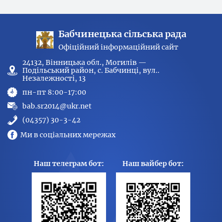
Бабчинецька сільська рада
Офіційний інформаційний сайт
24132, Вінницька обл., Могилів —
Подільський район, с. Бабчинці, вул..
Незалежності, 13
пн-пт 8:00-17:00
bab.sr2014@ukr.net
(04357) 30-3-42
Ми в соціальних мережах
Наш телеграм бот:
Наш вайбер бот: