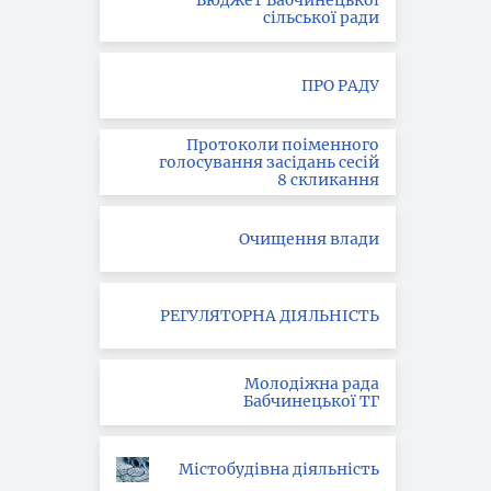
Бюджет Бабчинецької
сільської ради
ПРО РАДУ
Протоколи поіменного
голосування засідань сесій
8 скликання
Очищення влади
РЕГУЛЯТОРНА ДІЯЛЬНІСТЬ
Молодіжна рада
Бабчинецької ТГ
Містобудівна діяльність