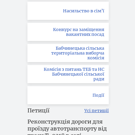
Насильство в сім’ї
Конкурс на заміщення
вакантних посад
Бабчинецька сільська
територіальна виборча
комісія
Комісія з питань ТЕБ та НС
Бабчинецької сільської
ради
Події
Петиції
Усі петиції
Реконструкція дороги для
проїзду автотранспорту від