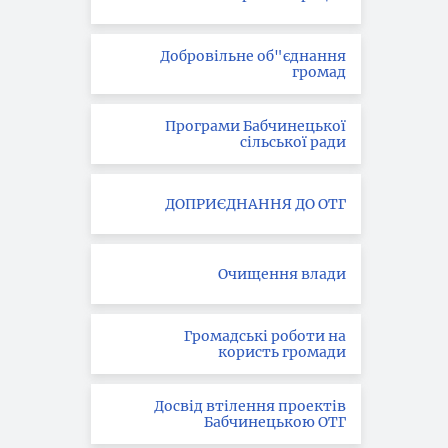
Добровільне об"єднання
громад
Програми Бабчинецької
сільської ради
ДОПРИЄДНАННЯ ДО ОТГ
Очищення влади
Громадські роботи на
користь громади
Досвід втілення проектів
Бабчинецькою ОТГ