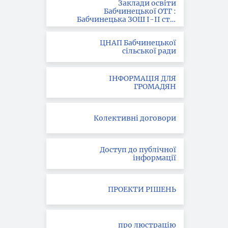
Заклади освіти
Бабчинецької ОТГ :
Бабчинецька ЗОШ І-ІІ ст. ;
Вила-Ярузька ЗОШ І-ІІІ
ст.; Букатинська ЗОШ І ст.
ЦНАП Бабчинецької
сільської ради
ІНФОРМАЦІЯ ДЛЯ
ГРОМАДЯН
Колективні договори
Доступ до публічної
інформації
ПРОЕКТИ РІШЕНЬ
про люстрацію