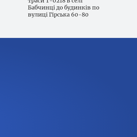
траси Т-0218 в селі
Бабчинці до будинків по
вулиці Гірська 60-80