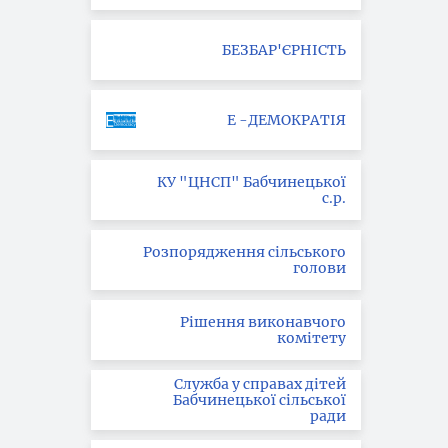
БЕЗБАР'ЄРНІСТЬ
Е -ДЕМОКРАТІЯ
КУ "ЦНСП" Бабчинецької
с.р.
Розпорядження сільського
голови
Рішення виконавчого
комітету
Служба у справах дітей
Бабчинецької сільської
ради