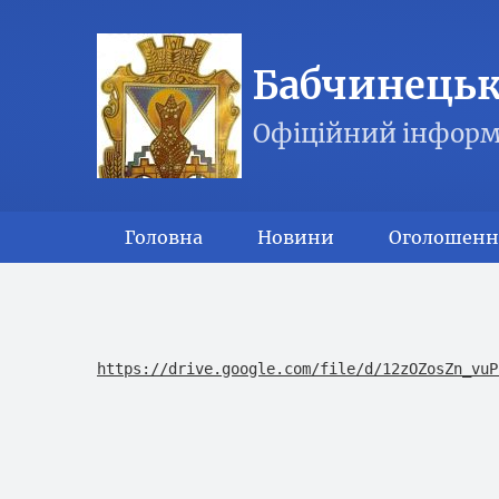
Бабчинецька
Офіційний інформ
Головна
Новини
Оголошенн
https://drive.google.com/file/d/12zOZosZn_vuP