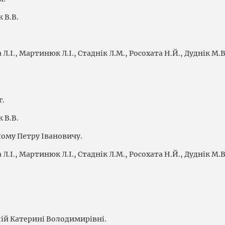
 В.В.
 Л.І., Мартинюк Л.І., Стаднік Л.М., Росохата Н.Й., Дуднік М.В
г.
 В.В.
лому Петру Івановичу.
 Л.І., Мартинюк Л.І., Стаднік Л.М., Росохата Н.Й., Дуднік М.В
лій Катерині Володимирівні.