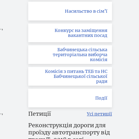
Насильство в сім’ї
.,
Конкурс на заміщення
вакантних посад
Бабчинецька сільська
територіальна виборча
комісія
Комісія з питань ТЕБ та НС
Бабчинецької сільської
ради
Події
.,
Петиції
Усі петиції
Реконструкція дороги для
проїзду автотранспорту від