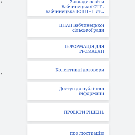
,
Заклади освіти
Бабчинецької ОТГ :
Бабчинецька ЗОШ І-ІІ ст. ;
Вила-Ярузька ЗОШ І-ІІІ
ст.; Букатинська ЗОШ І ст.
ЦНАП Бабчинецької
сільської ради
ІНФОРМАЦІЯ ДЛЯ
ГРОМАДЯН
Колективні договори
,
Доступ до публічної
інформації
ПРОЕКТИ РІШЕНЬ
про люстрацію