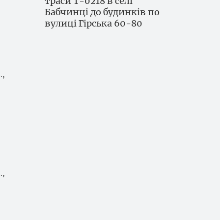
траси Т-0218 в селі
Бабчинці до будинків по
вулиці Гірська 60-80
.,
.,