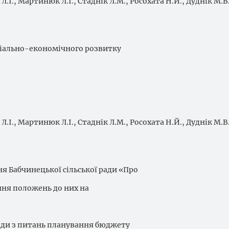
Л.І., Мартинюк Л.І., Стаднік Л.М., Росохата Н.Й., Дуднік М.В.
ціально-економічного розвитку
Л.І., Мартинюк Л.І., Стаднік Л.М., Росохата Н.Й., Дуднік М.В.
я Бабчинецької сільської ради «Про
ння положень до них на
ради з питань планування бюджету