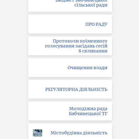
Бюджет Бабчинецької
сільської ради
ПРО РАДУ
Протоколи поіменного
голосування засідань сесій
8 скликання
Очищення влади
РЕГУЛЯТОРНА ДІЯЛЬНІСТЬ
Молодіжна рада
Бабчинецької ТГ
Містобудівна діяльність