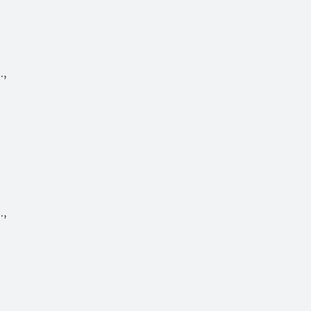
.,
.,