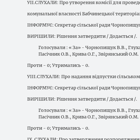
УІІ.СЛУХАЛИ: Про утворення комісії для прове
комунальної власності Бабчинецької територіа
ІНФОРМУЄ: Секретар сільської ради Чорнопищук
ВИРІШИЛИ: Рішення затвердити / Додається /.
Голосували : « За» - Чорнопищук В.В., Глуха
Пасічник О.В., Крива О.Г., Звірянський О.М.
Проти - 0; Утримались - 0.
УІІІ.СЛУХАЛИ: Про надання відпустки сільськом
ІНФОРМУЄ: Секретар сільської ради Чорнопищук
ВИРІШИЛИ: Рішення затвердити / Додається /.
Голосували : « За» - Чорнопищук В.В., Глуха
Пасічник О.В., Крива О.Г., Звірянський О.М.
Проти - 0; Утримались - 0.
ІХ .СЛУХАЛИ: Про затвердження розпорядженн