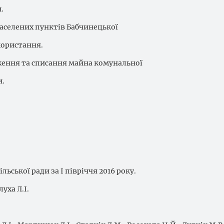
.
населених пунктів Бабчинецької
користання.
еження та списання майна комунальної
и.
ьської ради за І півріччя 2016 року.
уха Л.І.