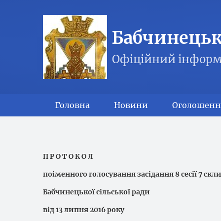
Бабчинецька
Офіційний інформ
Головна
Новини
Оголошенн
П Р О Т О К О Л
поіменного голосування засідання 8 сесії 7 скл
Бабчинецької сільської ради
від 13 липня 2016 року