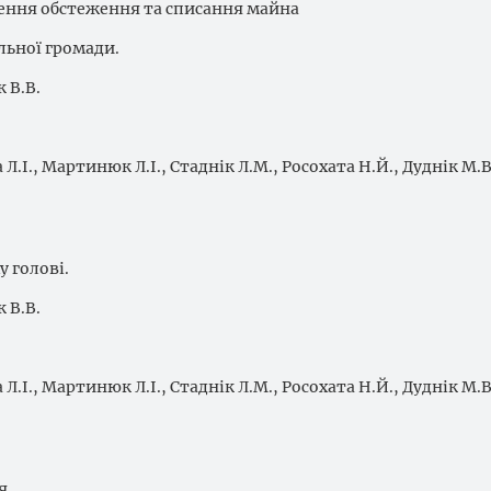
дення обстеження та списання майна
льної громади.
 В.В.
 Л.І., Мартинюк Л.І., Стаднік Л.М., Росохата Н.Й., Дуднік М.В
у голові.
 В.В.
 Л.І., Мартинюк Л.І., Стаднік Л.М., Росохата Н.Й., Дуднік М.В
я.