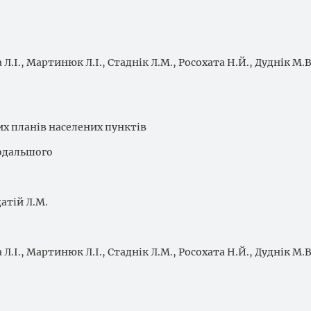
 Л.І., Мартинюк Л.І., Стаднік Л.М., Росохата Н.Й., Дуднік М.В
х планів населених пунктів
подальшого
атій Л.М.
 Л.І., Мартинюк Л.І., Стаднік Л.М., Росохата Н.Й., Дуднік М.В