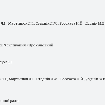
Л.І., Мартинюк Л.І., Стаднік Л.М., Росохата Н.Й., Дуднік М.В.
сії 7 скликання «Про сільський
уха Л.І.
 Л.І., Мартинюк Л.І., Стаднік Л.М., Росохата Н.Й., Дуднік М.В
онної ради.