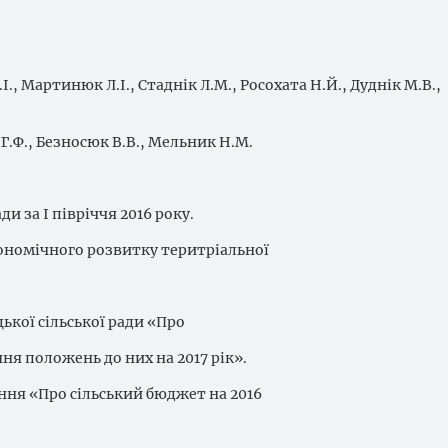
І., Мартинюк Л.І., Стаднік Л.М., Росохата Н.Й., Дуднік М.В.,
ч Г.Ф., Безносюк В.В., Мельник Н.М.
и за І півріччя 2016 року.
ономічного розвитку теритріальної
ької сільської ради «Про
я положень до них на 2017 рік».
кання «Про сільський бюджет на 2016