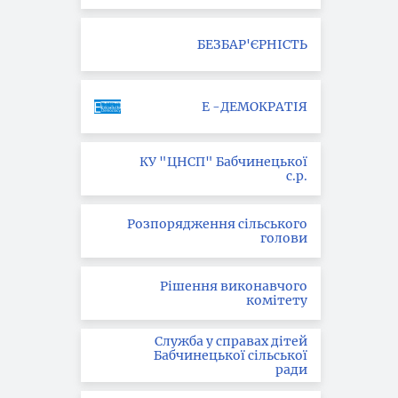
БЕЗБАР'ЄРНІСТЬ
Е -ДЕМОКРАТІЯ
КУ "ЦНСП" Бабчинецької
с.р.
Розпорядження сільського
голови
Рішення виконавчого
комітету
Служба у справах дітей
Бабчинецької сільської
ради