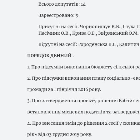
Всього депутатів: 14
Зареєстровано: 9
Присутні на сесії: Чорнопищук В.В., Глуха Л.
Пасічник О.В., Крива О.Г., Звірянський О.М.
Відсутні на сесії: Городенська В.Г., Калити
ПОРЯДОК ДЕННИЙ :
1. Про підсумки виконання бюджету сільської рад
2. Про підсумки виконання плану соціально-ек
громади за І півріччя 2016 року.
3. Про затвердження проекту рішення Бабчинец
встановлення місцевих податків та затвердженн
4. Про внесення змін до рішення 2 сесії 7 скли
рік» від 03 грудня 2015 року.