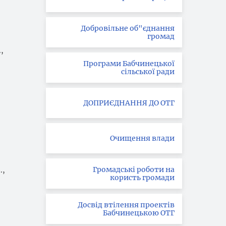
Добровільне об"єднання
громад
,
Програми Бабчинецької
сільської ради
ДОПРИЄДНАННЯ ДО ОТГ
Очищення влади
Громадські роботи на
.,
користь громади
Досвід втілення проектів
Бабчинецькою ОТГ