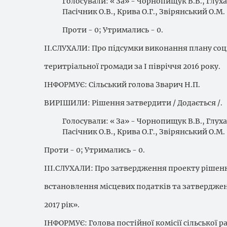
Голосували: « За» - Чорнопищук В.В., Глуха 
Пасічник О.В., Крива О.Г., Звірянський О.М.
Проти - 0; Утримались - 0.
ІІ.СЛУХАЛИ: Про підсумки виконання плану со
теритріальної громади за І півріччя 2016 року.
ІНФОРМУЄ: Сільський голова Зварич Н.П.
ВИРІШИЛИ: Рішення затвердити / Додається /.
Голосували: « За» - Чорнопищук В.В., Глуха 
Пасічник О.В., Крива О.Г., Звірянський О.М.
Проти - 0; Утримались - 0.
ІІІ.СЛУХАЛИ: Про затвердження проекту рішенн
встановлення місцевих податків та затвердже
2017 рік».
ІНФОРМУЄ: Голова постійної комісії сільської 