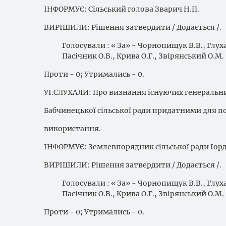
ІНФОРМУЄ: Сільський голова Зварич Н.П.
ВИРІШИЛИ: Рішення затвердити / Додається /.
Голосували : « За» - Чорнопищук В.В., Глуха
Пасічник О.В., Крива О.Г., Звірянський О.М.
Проти - 0; Утримались - 0.
УІ.СЛУХАЛИ: Про визнання існуючих генеральни
Бабчинецької сільської ради придатними для 
використання.
ІНФОРМУЄ: Землевпорядник сільської ради Іорд
ВИРІШИЛИ: Рішення затвердити / Додається /.
Голосували : « За» - Чорнопищук В.В., Глуха
Пасічник О.В., Крива О.Г., Звірянський О.М.
Проти - 0; Утримались - 0.