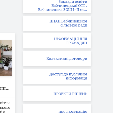
Заклади освіти
Бабчинецької ОТГ :
Бабчинецька ЗОШ І-ІІ ст. ;
Вила-Ярузька ЗОШ І-ІІІ
ст.; Букатинська ЗОШ І ст.
ЦНАП Бабчинецької
сільської ради
ІНФОРМАЦІЯ ДЛЯ
ГРОМАДЯН
Колективні договори
Доступ до публічної
інформації
у
ерше
ПРОЕКТИ РІШЕНЬ
цера
віт за
я
ького
про люстрацію
лія