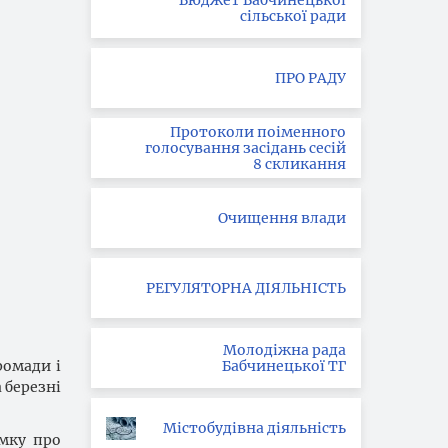
Бюджет Бабчинецької
сільської ради
ПРО РАДУ
Протоколи поіменного
голосування засідань сесій
8 скликання
Очищення влади
РЕГУЛЯТОРНА ДІЯЛЬНІСТЬ
Молодіжна рада
Бабчинецької ТГ
ромади і
 березні
Містобудівна діяльність
мку про