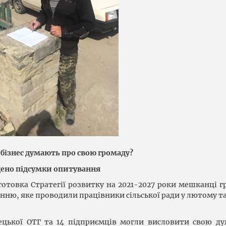
бізнес думають про свою громаду?
дено підсумки опитування
готовка Стратегії розвитку на 2021-2027 роки мешканці г
нню, яке проводили працівники сільської ради у лютому та
цької ОТГ та 14 підприємців могли висловити свою ду