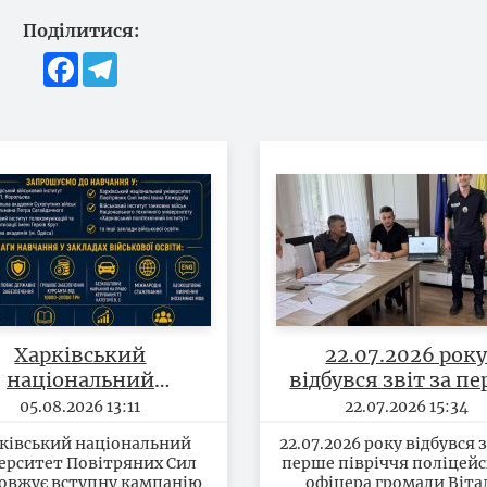
Поділитися:
Facebook
Telegram
Харківський
22.07.2026 рок
національний
відбувся звіт за п
університет
півріччя
05.08.2026 13:11
22.07.2026 15:34
Повітряних Сил
поліцейського офі
ківський національний
22.07.2026 року відбувся з
родовжує вступну
громади Віталі
ерситет Повітряних Сил
перше півріччя поліцейс
панію до 31.08.2026
Чумака
овжує вступну кампанію
офіцера громади Віта