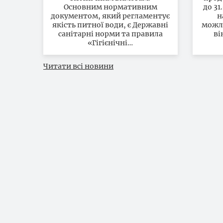
Основним нормативним
до 31
документом, який регламентує
н
якість питної води, є Державні
можл
санітарні норми та правила
ві
«Гігієнічні…
Читати всі новини