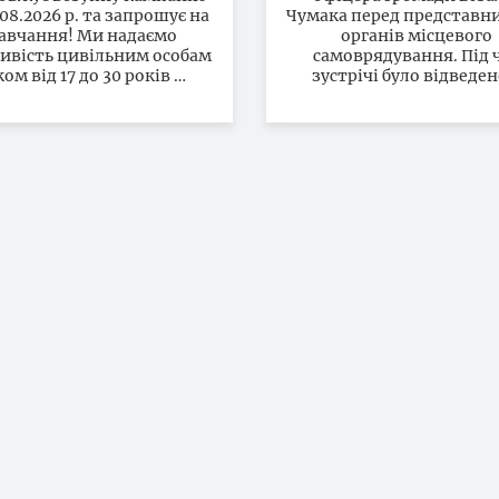
.08.2026 р. та запрошує на
р. та запрошує на
Чумака перед представн
авчання! Ми надаємо
органів місцевого
навчання!
ивість цивільним особам
самоврядування. Під 
ком від 17 до 30 років …
зустрічі було відведе