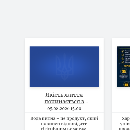
Якість життя
починається з
безпечності питної
05.08.2026 15:00
води
Вода питна – це продукт, який
Хар
п
повинен відповідати
унів
кам
гігієнічним вимогам.
прод