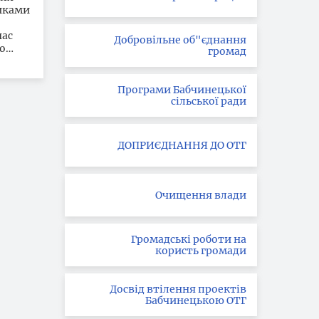
иками
час
Добровільне об"єднання
но…
громад
Програми Бабчинецької
сільської ради
ДОПРИЄДНАННЯ ДО ОТГ
Очищення влади
Громадські роботи на
користь громади
Досвід втілення проектів
Бабчинецькою ОТГ