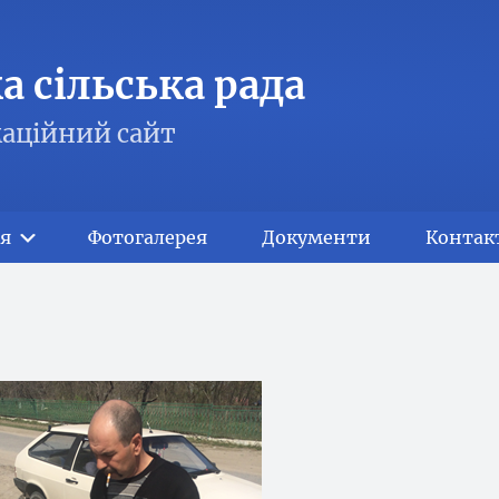
 сільська рада
аційний сайт
я
Фотогалерея
Документи
Контак