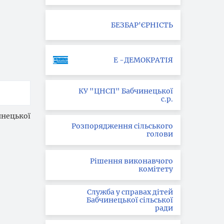
БЕЗБАР'ЄРНІСТЬ
Е -ДЕМОКРАТІЯ
КУ "ЦНСП" Бабчинецької
с.р.
нецької
Розпорядження сільського
голови
Рішення виконавчого
комітету
Служба у справах дітей
Бабчинецької сільської
ради