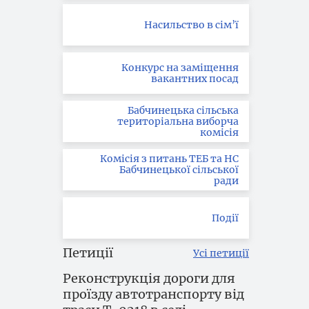
Насильство в сім’ї
Конкурс на заміщення
вакантних посад
Бабчинецька сільська
територіальна виборча
комісія
Комісія з питань ТЕБ та НС
Бабчинецької сільської
ради
Події
Петиції
Усі петиції
Реконструкція дороги для
проїзду автотранспорту від