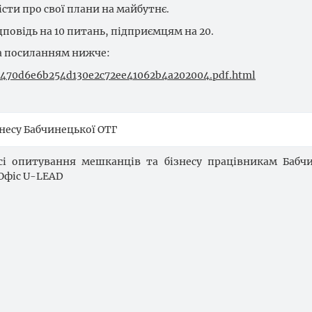
сти про свої плани на майбутнє.
овідь на 10 питань, підприємцям на 20.
а посиланням нижче:
04470d6e6b254d130e2c72ee41062b4a202004.pdf.html
несу Бабчинецької ОТГ
і опитування мешканців та бізнесу працівникам Бабчи
 Офіс
U
-
LEAD