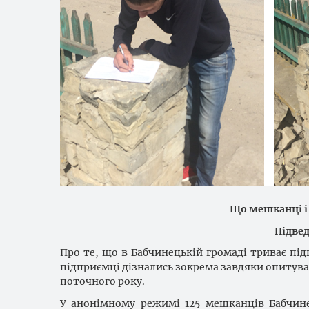
Що мешканці і 
Підве
Про те, що в Бабчинецькій громаді триває під
підприємці дізнались зокрема завдяки опитува
поточного року.
У анонімному режимі 125 мешканців Бабчине