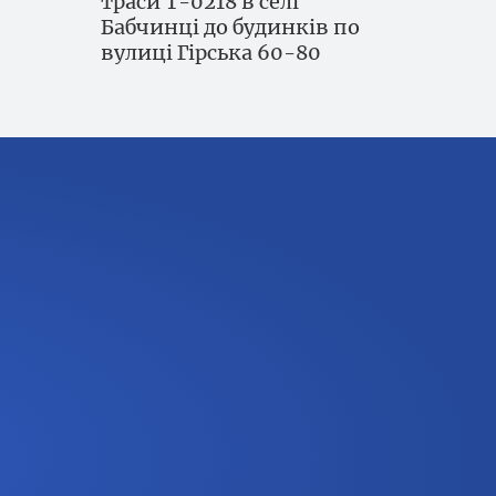
траси Т-0218 в селі
Бабчинці до будинків по
вулиці Гірська 60-80